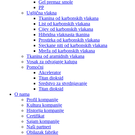
Gel premaz smole
PP
Ugljična vlakna
Tkanina od karbonskih vlakana
List od karbonskih vlakana
Cijev od karbonskih vlakana
Hibridna vlaknasta tkanina
Prostirka od karbonskih vlakana
Sjeckane niti od karbonskih vlakana
Mreža od karbonskih vlakana
Tkanina od aramidnih vlakana
Vosak za odvajanje kalupa
Pomoćni
Akcelerator
Titan dioksid
Sredstvo za stvrdnjavanje
Titan dioksid
O nama
Profil kompanije
Kultura kompanije
Historija kompanije
Certifikat
Sajam kompanije
Naši partneri
Obilazak fabrike