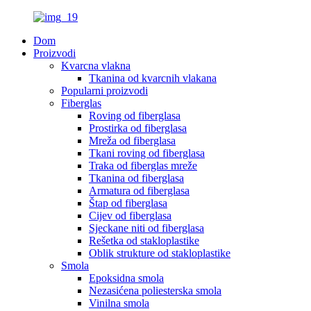
Dom
Proizvodi
Kvarcna vlakna
Tkanina od kvarcnih vlakana
Popularni proizvodi
Fiberglas
Roving od fiberglasa
Prostirka od fiberglasa
Mreža od fiberglasa
Tkani roving od fiberglasa
Traka od fiberglas mreže
Tkanina od fiberglasa
Armatura od fiberglasa
Štap od fiberglasa
Cijev od fiberglasa
Sjeckane niti od fiberglasa
Rešetka od stakloplastike
Oblik strukture od stakloplastike
Smola
Epoksidna smola
Nezasićena poliesterska smola
Vinilna smola