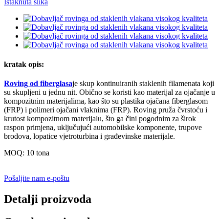
kratak opis:
Roving od fiberglasa
je skup kontinuiranih staklenih filamenata koji
su skupljeni u jednu nit. Obično se koristi kao materijal za ojačanje u
kompozitnim materijalima, kao što su plastika ojačana fiberglasom
(FRP) i polimeri ojačani vlaknima (FRP). Roving pruža čvrstoću i
krutost kompozitnom materijalu, što ga čini pogodnim za širok
raspon primjena, uključujući automobilske komponente, trupove
brodova, lopatice vjetroturbina i građevinske materijale.
MOQ: 10 tona
Pošaljite nam e-poštu
Detalji proizvoda