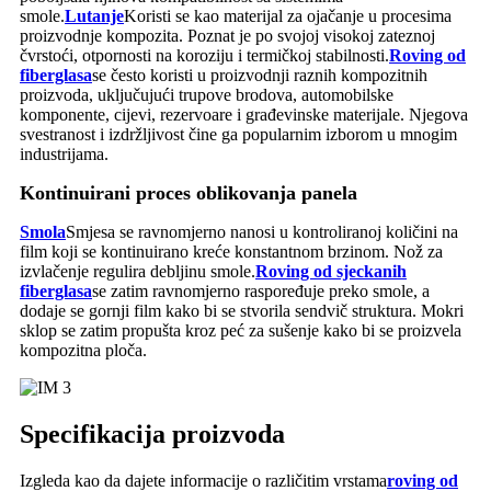
smole.
Lutanje
Koristi se kao materijal za ojačanje u procesima
proizvodnje kompozita. Poznat je po svojoj visokoj zateznoj
čvrstoći, otpornosti na koroziju i termičkoj stabilnosti.
Roving od
fiberglasa
se često koristi u proizvodnji raznih kompozitnih
proizvoda, uključujući trupove brodova, automobilske
komponente, cijevi, rezervoare i građevinske materijale. Njegova
svestranost i izdržljivost čine ga popularnim izborom u mnogim
industrijama.
Kontinuirani proces oblikovanja panela
Smola
Smjesa se ravnomjerno nanosi u kontroliranoj količini na
film koji se kontinuirano kreće konstantnom brzinom. Nož za
izvlačenje regulira debljinu smole.
Roving od sjeckanih
fiberglasa
se zatim ravnomjerno raspoređuje preko smole, a
dodaje se gornji film kako bi se stvorila sendvič struktura. Mokri
sklop se zatim propušta kroz peć za sušenje kako bi se proizvela
kompozitna ploča.
Specifikacija proizvoda
Izgleda kao da dajete informacije o različitim vrstama
roving od