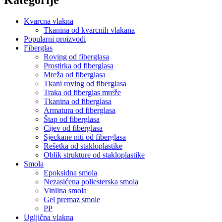
Kvarcna vlakna
Tkanina od kvarcnih vlakana
Popularni proizvodi
Fiberglas
Roving od fiberglasa
Prostirka od fiberglasa
Mreža od fiberglasa
Tkani roving od fiberglasa
Traka od fiberglas mreže
Tkanina od fiberglasa
Armatura od fiberglasa
Štap od fiberglasa
Cijev od fiberglasa
Sjeckane niti od fiberglasa
Rešetka od stakloplastike
Oblik strukture od stakloplastike
Smola
Epoksidna smola
Nezasićena poliesterska smola
Vinilna smola
Gel premaz smole
PP
Ugljična vlakna