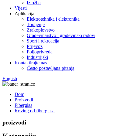
Izložba
Vijesti
Aplikacija
Elektrotehnika i elektronika
Topljenje
Zrakoplovstvo
Građevinarstvo i građevinski radovi
Sport i rekreacija
Prijevoz
Poljoprivreda
Industrijski
Kontaktirajte nas
Često postavljana pitanja
English
Dom
Proizvodi
Fiberglas
Roving od fiberglasa
proizvodi
Kategorije