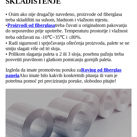
SKLADIŠTENJE
• Osim ako nije drugačije navedeno, proizvode od fiberglasa
treba skladištiti na suhom, hladnom i vlažnom mjestu.
•
Proizvodi od fiberglasa
treba čuvati u originalnom pakovanju
do neposredno prije upotrebe. Temperaturu prostorije i vlažnost
treba održavati na -10℃~35℃ i ≤80%.
• Radi sigurnosti i sprječavanja oštećenja proizvoda, palete se ne
smiju slagati više od tri sloja.
• Prilikom slaganja paleta u 2 ili 3 sloja, posebnu pažnju treba
posvetiti pravilnom i glatkom pomicanju gornjih paleta.
Izgleda da imate promotivnu poruku za
Roving od fiberglas
panela
Ako imate bilo kakvih konkretnih pitanja ili vam je
potrebna pomoć pri preciziranju poruke, slobodno pitajte!