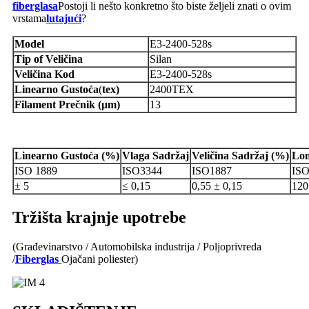
fiberglasa
Postoji li nešto konkretno što biste željeli znati o ovim
vrstama
lutajući
?
Model
E3-2400-528s
Tip
of
Veličina
Silan
Veličina
Kod
E3-2400-528s
Linearno
Gustoća
(
tex)
2400TEX
Filament
Prečnik
(μm)
13
Linearno
Gustoća
(%)
Vlaga
Sadržaj
Veličina
Sadržaj
(%)
Lo
ISO 1889
ISO3344
ISO1887
ISO
± 5
≤ 0,15
0,55 ± 0,15
120
Tržišta krajnje upotrebe
(Građevinarstvo / Automobilska industrija / Poljoprivreda
/
Fiberglas
Ojačani poliester)