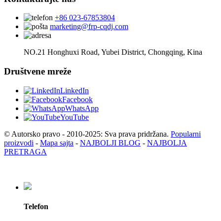
+86 023-67853804
marketing@frp-cqdj.com
NO.21 Honghuxi Road, Yubei District, Chongqing, Kina
Društvene mreže
LinkedIn
Facebook
WhatsApp
YouTube
© Autorsko pravo - 2010-2025: Sva prava pridržana.
Popularni
proizvodi
-
Mapa sajta
-
NAJBOLJI BLOG
-
NAJBOLJA
PRETRAGA
Telefon