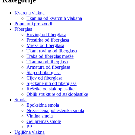
Kvarcna vlakna
Tkanina od kvarcnih vlakana
Popularni proizvodi
Fiberglas
Roving od fiberglasa
Prostirka od fiberglasa
Mreža od fiberglasa
Tkani roving od fiberglasa
Traka od fiberglas mreže
Tkanina od fiberglasa
Armatura od fiberglasa
Štap od fiberglasa
Cijev od fiberglasa
Sjeckane niti od fiberglasa
Rešetka od stakloplastike
Oblik strukture od stakloplastike
Smola
Epoksidna smola
Nezasićena poliesterska smola
Vinilna smola
Gel premaz smole
PP
Ugljična vlakna