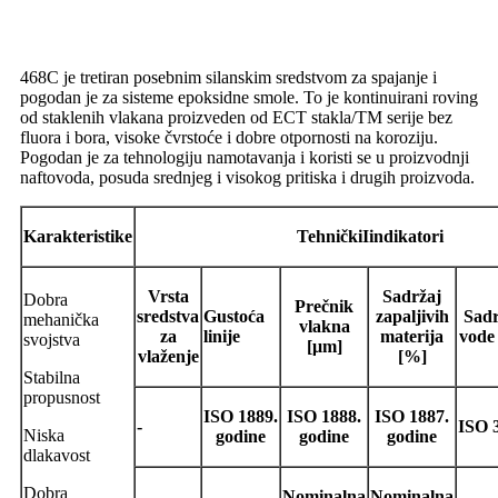
468C je tretiran posebnim silanskim sredstvom za spajanje i
pogodan je za sisteme epoksidne smole. To je kontinuirani roving
od staklenih vlakana proizveden od ECT stakla/TM serije bez
fluora i bora, visoke čvrstoće i dobre otpornosti na koroziju.
Pogodan je za tehnologiju namotavanja i koristi se u proizvodnji
naftovoda, posuda srednjeg i visokog pritiska i drugih proizvoda.
Karakteristike
Tehnički
I
indikatori
Vrsta
Sadržaj
Dobra
Prečnik
sredstva
Gustoća
zapaljivih
Sadr
mehanička
vlakna
za
linije
materija
vode
svojstva
[μm]
vlaženje
[%]
Stabilna
propusnost
ISO
1889.
ISO
1888.
ISO
1887.
-
ISO
Niska
godine
godine
godine
dlakavost
Dobra
Nominalna
Nominalna