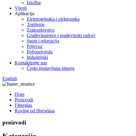
Izložba
Vijesti
Aplikacija
Elektrotehnika i elektronika
Topljenje
Zrakoplovstvo
Građevinarstvo i građevinski radovi
Sport i rekreacija
Prijevoz
Poljoprivreda
Industrijski
Kontaktirajte nas
Često postavljana pitanja
English
Dom
Proizvodi
Fiberglas
Roving od fiberglasa
proizvodi
Kategorije