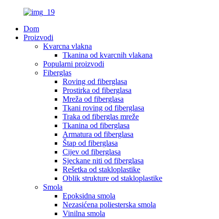
Dom
Proizvodi
Kvarcna vlakna
Tkanina od kvarcnih vlakana
Popularni proizvodi
Fiberglas
Roving od fiberglasa
Prostirka od fiberglasa
Mreža od fiberglasa
Tkani roving od fiberglasa
Traka od fiberglas mreže
Tkanina od fiberglasa
Armatura od fiberglasa
Štap od fiberglasa
Cijev od fiberglasa
Sjeckane niti od fiberglasa
Rešetka od stakloplastike
Oblik strukture od stakloplastike
Smola
Epoksidna smola
Nezasićena poliesterska smola
Vinilna smola