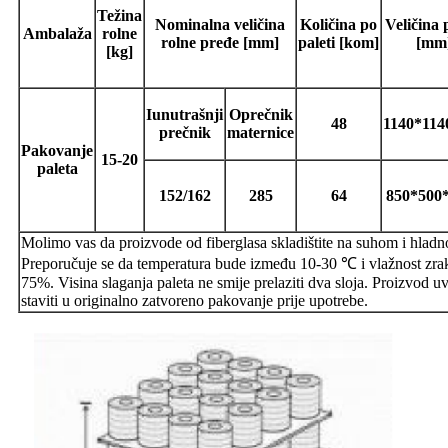
Težina
Nominalna veličina
Količina po
Veličina 
Ambalaža
rolne
rolne pređe [mm]
paleti
[kom]
[mm
[kg]
I
unutrašnji
O
prečnik
48
1140*114
prečnik
maternice
Pakovanje
15-20
paleta
152/162
285
64
850*500
Molimo vas da proizvode od fiberglasa skladištite na suhom i hlad
Preporučuje se da temperatura bude između 10-30 ℃ i vlažnost zra
75%. Visina slaganja paleta ne smije prelaziti dva sloja. Proizvod uv
staviti u originalno zatvoreno pakovanje prije upotrebe.