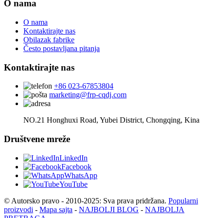
O nama
O nama
Kontaktirajte nas
Obilazak fabrike
Često postavljana pitanja
Kontaktirajte nas
+86 023-67853804
marketing@frp-cqdj.com
NO.21 Honghuxi Road, Yubei District, Chongqing, Kina
Društvene mreže
LinkedIn
Facebook
WhatsApp
YouTube
© Autorsko pravo - 2010-2025: Sva prava pridržana.
Popularni
proizvodi
-
Mapa sajta
-
NAJBOLJI BLOG
-
NAJBOLJA