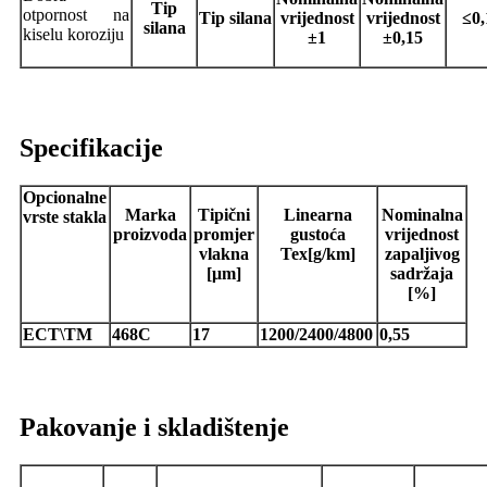
Tip
otpornost na
Tip silana
vrijednost
vrijednost
≤0,
silana
kiselu koroziju
±1
±0,15
Specifikacije
Opcionalne
Marka
Tipični
Linearna
Nominalna
vrste stakla
proizvoda
promjer
gustoća
vrijednost
vlakna
Tex[g/km]
zapaljivog
[μm]
sadržaja
[%]
ECT\TM
468C
17
1200/2400/4800
0,55
Pakovanje i skladištenje