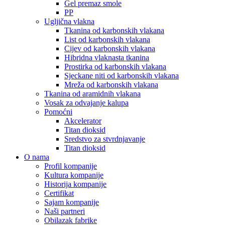
Gel premaz smole
PP
Ugljična vlakna
Tkanina od karbonskih vlakana
List od karbonskih vlakana
Cijev od karbonskih vlakana
Hibridna vlaknasta tkanina
Prostirka od karbonskih vlakana
Sjeckane niti od karbonskih vlakana
Mreža od karbonskih vlakana
Tkanina od aramidnih vlakana
Vosak za odvajanje kalupa
Pomoćni
Akcelerator
Titan dioksid
Sredstvo za stvrdnjavanje
Titan dioksid
O nama
Profil kompanije
Kultura kompanije
Historija kompanije
Certifikat
Sajam kompanije
Naši partneri
Obilazak fabrike