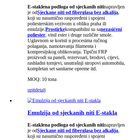
E-staklena podloga od sjeckanih niti
napravljen
je od
Sjeckane niti od fiberglasa bez alkalija
,
koji su nasumično raspoređeni i spojeni
poliesterskim vezivom u obliku praha ili
emulzije.
Prostirke
kompatibilni su sa
nezasićeni
poliester
, vinil ester i druge različite smole.
Uglavnom se koristi u procesima ručnog
polaganja, namotavanja filamenta i
kompresijskog oblikovanja. Tipični FRP
proizvodi su paneli, rezervoari, brodovi, cijevi,
rashladni tornjevi, unutrašnji stropovi automobila,
kompletan set sanitarne opreme itd.
MOQ: 10 tona
upit
detalj
Emulzija od sjeckanih niti E-stakla
E-staklena podloga od sjeckanih niti
napravljen
je od
Sjeckane niti od fiberglasa bez alkalija
,
koji su nasumično raspoređeni i spojeni