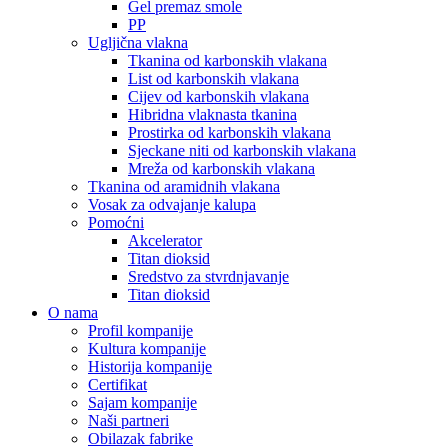
Gel premaz smole
PP
Ugljična vlakna
Tkanina od karbonskih vlakana
List od karbonskih vlakana
Cijev od karbonskih vlakana
Hibridna vlaknasta tkanina
Prostirka od karbonskih vlakana
Sjeckane niti od karbonskih vlakana
Mreža od karbonskih vlakana
Tkanina od aramidnih vlakana
Vosak za odvajanje kalupa
Pomoćni
Akcelerator
Titan dioksid
Sredstvo za stvrdnjavanje
Titan dioksid
O nama
Profil kompanije
Kultura kompanije
Historija kompanije
Certifikat
Sajam kompanije
Naši partneri
Obilazak fabrike