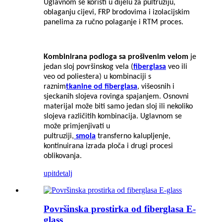
Uglavnom se koristi u dijelu za pultruziju,
oblaganju cijevi, FRP brodovima i izolacijskim
panelima za ručno polaganje i RTM proces.
Kombinirana podloga sa prošivenim velom
je
jedan sloj površinskog vela (
fiberglasa
veo ili
veo od poliestera) u kombinaciji s
raznim
tkanine od fiberglasa
, višeosnih i
sjeckanih slojeva rovinga spajanjem. Osnovni
materijal može biti samo jedan sloj ili nekoliko
slojeva različitih kombinacija. Uglavnom se
može primjenjivati ​​u
pultruziji,
smola
transferno kalupljenje,
kontinuirana izrada ploča i drugi procesi
oblikovanja.
upit
detalj
Površinska prostirka od fiberglasa E-
glass