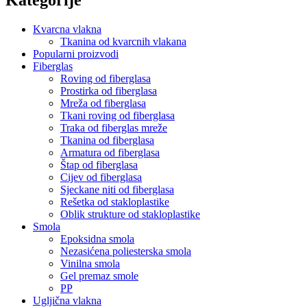
Kvarcna vlakna
Tkanina od kvarcnih vlakana
Popularni proizvodi
Fiberglas
Roving od fiberglasa
Prostirka od fiberglasa
Mreža od fiberglasa
Tkani roving od fiberglasa
Traka od fiberglas mreže
Tkanina od fiberglasa
Armatura od fiberglasa
Štap od fiberglasa
Cijev od fiberglasa
Sjeckane niti od fiberglasa
Rešetka od stakloplastike
Oblik strukture od stakloplastike
Smola
Epoksidna smola
Nezasićena poliesterska smola
Vinilna smola
Gel premaz smole
PP
Ugljična vlakna