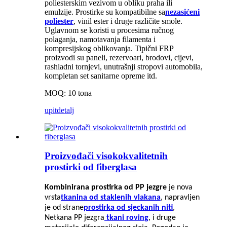
poliesterskim vezivom u obliku praha ili
emulzije. Prostirke su kompatibilne sa
nezasićeni
poliester
, vinil ester i druge različite smole.
Uglavnom se koristi u procesima ručnog
polaganja, namotavanja filamenta i
kompresijskog oblikovanja. Tipični FRP
proizvodi su paneli, rezervoari, brodovi, cijevi,
rashladni tornjevi, unutrašnji stropovi automobila,
kompletan set sanitarne opreme itd.
MOQ: 10 tona
upit
detalj
Proizvođači visokokvalitetnih
prostirki od fiberglasa
Kombinirana prostirka od PP jezgre
je nova
vrsta
tkanina od staklenih vlakana
, napravljen
je od strane
prostirka od sjeckanih niti
,
Netkana PP jezgra
tkani roving
, i druge