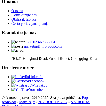
O nama
O nama
Kontaktirajte nas
Obilazak fabrike
Često postavljana pitanja
Kontaktirajte nas
+86 023-67853804
marketing@frp-cqdj.com
NO.21 Honghuxi Road, Yubei District, Chongqing, Kina
Društvene mreže
LinkedIn
Facebook
WhatsApp
YouTube
© Autorsko pravo - 2010-2025: Sva prava pridržana.
Popularni
proizvodi
-
Mapa sajta
-
NAJBOLJI BLOG
-
NAJBOLJA