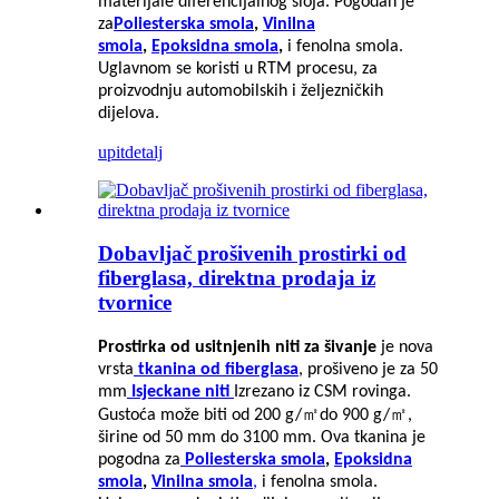
materijale diferencijalnog sloja. Pogodan je
za
Poliesterska smola
,
Vinilna
smola
,
Epoksidna smola
,
i fenolna smola.
Uglavnom se koristi u RTM procesu, za
proizvodnju automobilskih i željezničkih
dijelova.
upit
detalj
Dobavljač prošivenih prostirki od
fiberglasa, direktna prodaja iz
tvornice
Prostirka od usitnjenih niti za šivanje
je nova
vrsta
tkanina od fiberglasa
, prošiveno je za 50
mm
Isjeckane niti
Izrezano iz CSM rovinga.
㎡
㎡
Gustoća može biti od 200 g/
do 900 g/
,
širine od 50 mm do 3100 mm. Ova tkanina je
pogodna za
Poliesterska smola
,
Epoksidna
smola
,
Vinilna smola
,
i fenolna smola.