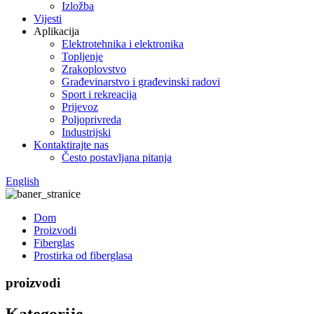
Izložba
Vijesti
Aplikacija
Elektrotehnika i elektronika
Topljenje
Zrakoplovstvo
Građevinarstvo i građevinski radovi
Sport i rekreacija
Prijevoz
Poljoprivreda
Industrijski
Kontaktirajte nas
Često postavljana pitanja
English
Dom
Proizvodi
Fiberglas
Prostirka od fiberglasa
proizvodi
Kategorije