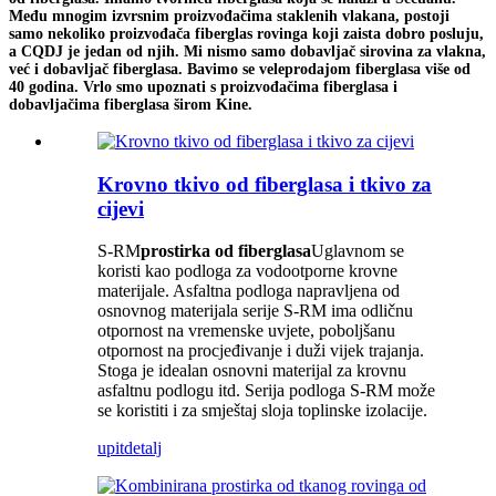
Među mnogim izvrsnim proizvođačima staklenih vlakana, postoji
samo nekoliko proizvođača fiberglas rovinga koji zaista dobro posluju,
a CQDJ je jedan od njih. Mi nismo samo dobavljač sirovina za vlakna,
već i dobavljač fiberglasa. Bavimo se veleprodajom fiberglasa više od
40 godina. Vrlo smo upoznati s proizvođačima fiberglasa i
dobavljačima fiberglasa širom Kine.
Krovno tkivo od fiberglasa i tkivo za
cijevi
S-RM
prostirka od fiberglasa
Uglavnom se
koristi kao podloga za vodootporne krovne
materijale. Asfaltna podloga napravljena od
osnovnog materijala serije S-RM ima odličnu
otpornost na vremenske uvjete, poboljšanu
otpornost na procjeđivanje i duži vijek trajanja.
Stoga je idealan osnovni materijal za krovnu
asfaltnu podlogu itd. Serija podloga S-RM može
se koristiti i za smještaj sloja toplinske izolacije.
upit
detalj