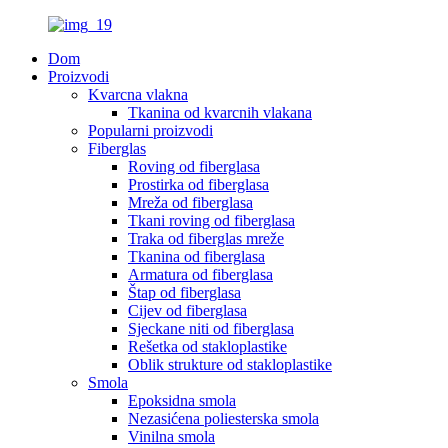
Dom
Proizvodi
Kvarcna vlakna
Tkanina od kvarcnih vlakana
Popularni proizvodi
Fiberglas
Roving od fiberglasa
Prostirka od fiberglasa
Mreža od fiberglasa
Tkani roving od fiberglasa
Traka od fiberglas mreže
Tkanina od fiberglasa
Armatura od fiberglasa
Štap od fiberglasa
Cijev od fiberglasa
Sjeckane niti od fiberglasa
Rešetka od stakloplastike
Oblik strukture od stakloplastike
Smola
Epoksidna smola
Nezasićena poliesterska smola
Vinilna smola