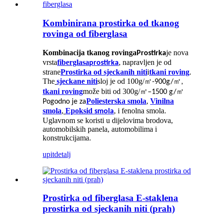
Kombinirana prostirka od tkanog
rovinga od fiberglasa
Kombinacija tkanog rovinga
je nova
Prostirka
vrsta
fiberglasa
, napravljen je od
prostirka
strane
Prostirka od sjeckanih niti
i
tkani roving
.
The
sjeckane niti
sloj je od 100g/
㎡
㎡
-900g/
,
tkani roving
može biti od 300g/
㎡
㎡
–1500 g/
Poliesterska smola
,
Vinilna
Pogodno je za
smola
,
Epoksid
, i fenolna smola.
smola
Uglavnom se koristi u dijelovima brodova,
automobilskih panela, automobilima i
konstrukcijama.
upit
detalj
Prostirka od fiberglasa E-staklena
prostirka od sjeckanih niti (prah)