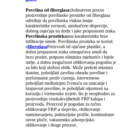
Površina od fiberglasa:
Jedinstveni proces
proizvodnje površinske prostirke od fiberglasa
određuje da površinska vlakna imaju
karakteristike ravnosti, ujednačene disperzije,
dobrog osjećaja na dodir i jake propusnosti zraka.
Površinska prostirka
ima karakteristike brze
infiltracije smole. Površinska prostirka se koristi
u
fiberglasa
Proizvodi od ojačane plastike, a
dobra propusnost zraka omogućava smoli da
brzo prodre, potpuno eliminira mjehuriće i bijele
mrlje, a dobra mogućnost oblikovanja pogodna je
za bilo koji složeni oblik. Može prekriti teksturu
tkanine, poboljšati završnu obradu površine i
performanse protiv curenja, istovremeno
poboljšati međuslojnu čvrstoću na smicanje i
hrapavost površine, te poboljšati otpornost na
koroziju i vremenske uvjete, što je neophodno za
proizvodnju visokokvalitetnih FRP kalupa i
proizvoda. Proizvod je pogodan za ručno
oblikovanje FRP-a slojevito, oblikovanje
namotavanjem, pultruzijske profile, kontinuirane
ravne ploče, vakuumsko adsorpcijsko
oblikovanje i druge procese.