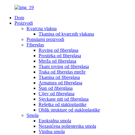
Dom
Proizvodi
Kvarcna vlakna
Tkanina od kvarcnih vlakana
Popularni proizvodi
Fiberglas
Roving od fiberglasa
Prostirka od fiberglasa
Mreža od fiberglasa
Tkani roving od fiberglasa
Traka od fiberglas mreže
Tkanina od fiberglasa
Armatura od fiberglasa
Štap od fiberglasa
Cijev od fiberglasa
Sjeckane niti od fiberglasa
Rešetka od stakloplastike
Oblik strukture od stakloplastike
Smola
Epoksidna smola
Nezasićena poliesterska smola
Vinilna smola