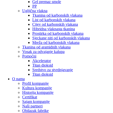
Gel premaz smole
PP
Ugljična vlakna
Tkanina od karbonskih vlakana
List od karbonskih vlakana
Cijev od karbonskih vlakana
Hibridna vlaknasta tkanina
Prostirka od karbonskih vlakana
Sjeckane niti od karbonskih vlakana
Mreža od karbonskih vlakana
Tkanina od aramidnih vlakana
Vosak za odvajanje kalupa
Pomoćni
Akcelerator
Titan dioksid
Sredstvo za stvrdnjavanje
Titan dioksid
O nama
Profil kompanije
Kultura kompanije
Historija kompanije
Certifikat
Sajam kompanije
Naši partneri
Obilazak fabrike