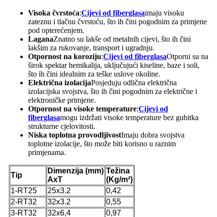
Visoka čvrstoća
:
Cijevi od fiberglasa
imaju visoku
zateznu i tlačnu čvrstoću, što ih čini pogodnim za primjene
pod opterećenjem.
Lagana
Znatno su lakše od metalnih cijevi, što ih čini
lakšim za rukovanje, transport i ugradnju.
Otpornost na koroziju
:
Cijevi od fiberglasa
Otporni su na
širok spektar hemikalija, uključujući kiseline, baze i soli,
što ih čini idealnim za teške uslove okoline.
Električna izolacija
Posjeduju odlična električna
izolacijska svojstva, što ih čini pogodnim za električne i
elektroničke primjene.
Otpornost na visoke temperature
:
Cijevi od
fiberglasa
mogu izdržati visoke temperature bez gubitka
strukturne cjelovitosti.
Niska toplotna provodljivost
Imaju dobra svojstva
toplotne izolacije, što može biti korisno u raznim
primjenama.
Dimenzija (mm)
Težina
Tip
AxT
(Kg/m²)
1-RT25
25x3.2
0,42
2-RT32
32x3.2
0,55
3-RT32
32x6,4
0,97