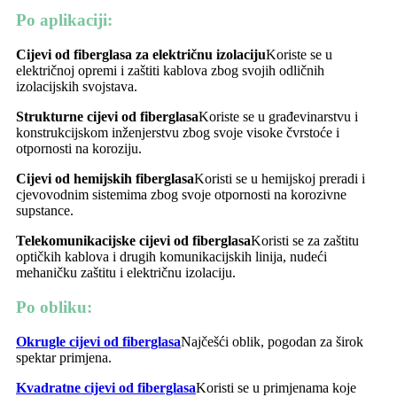
Po aplikaciji
:
Cijevi od fiberglasa za električnu izolaciju
Koriste se u
električnoj opremi i zaštiti kablova zbog svojih odličnih
izolacijskih svojstava.
Strukturne cijevi od fiberglasa
Koriste se u građevinarstvu i
konstrukcijskom inženjerstvu zbog svoje visoke čvrstoće i
otpornosti na koroziju.
Cijevi od hemijskih fiberglasa
Koristi se u hemijskoj preradi i
cjevovodnim sistemima zbog svoje otpornosti na korozivne
supstance.
Telekomunikacijske cijevi od fiberglasa
Koristi se za zaštitu
optičkih kablova i drugih komunikacijskih linija, nudeći
mehaničku zaštitu i električnu izolaciju.
Po obliku
:
Okrugle cijevi od fiberglasa
Najčešći oblik, pogodan za širok
spektar primjena.
Kvadratne cijevi od fiberglasa
Koristi se u primjenama koje