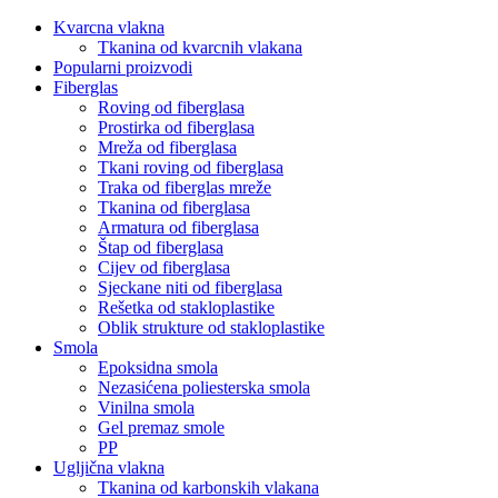
Kvarcna vlakna
Tkanina od kvarcnih vlakana
Popularni proizvodi
Fiberglas
Roving od fiberglasa
Prostirka od fiberglasa
Mreža od fiberglasa
Tkani roving od fiberglasa
Traka od fiberglas mreže
Tkanina od fiberglasa
Armatura od fiberglasa
Štap od fiberglasa
Cijev od fiberglasa
Sjeckane niti od fiberglasa
Rešetka od stakloplastike
Oblik strukture od stakloplastike
Smola
Epoksidna smola
Nezasićena poliesterska smola
Vinilna smola
Gel premaz smole
PP
Ugljična vlakna
Tkanina od karbonskih vlakana