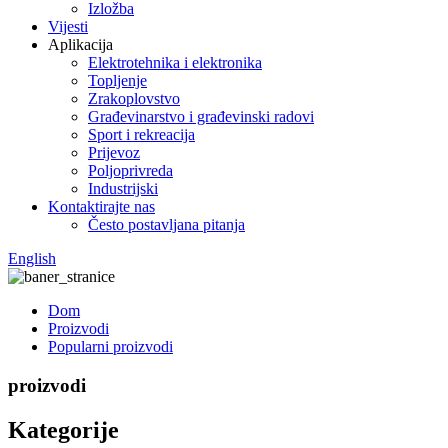
Izložba
Vijesti
Aplikacija
Elektrotehnika i elektronika
Topljenje
Zrakoplovstvo
Građevinarstvo i građevinski radovi
Sport i rekreacija
Prijevoz
Poljoprivreda
Industrijski
Kontaktirajte nas
Često postavljana pitanja
English
Dom
Proizvodi
Popularni proizvodi
proizvodi
Kategorije