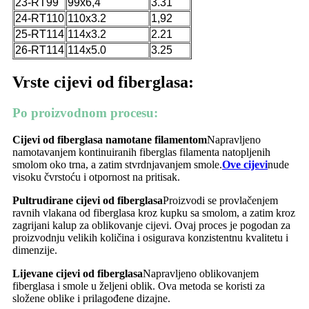
23-RT99
99x6,4
3.31
24-RT110
110x3.2
1,92
25-RT114
114x3.2
2.21
26-RT114
114x5.0
3.25
Vrste cijevi od fiberglasa:
Po proizvodnom procesu
:
Cijevi od fiberglasa namotane filamentom
Napravljeno
namotavanjem kontinuiranih fiberglas filamenta natopljenih
smolom oko trna, a zatim stvrdnjavanjem smole.
Ove cijevi
nude
visoku čvrstoću i otpornost na pritisak.
Pultrudirane cijevi od fiberglasa
Proizvodi se provlačenjem
ravnih vlakana od fiberglasa kroz kupku sa smolom, a zatim kroz
zagrijani kalup za oblikovanje cijevi. Ovaj proces je pogodan za
proizvodnju velikih količina i osigurava konzistentnu kvalitetu i
dimenzije.
Lijevane cijevi od fiberglasa
Napravljeno oblikovanjem
fiberglasa i smole u željeni oblik. Ova metoda se koristi za
složene oblike i prilagođene dizajne.