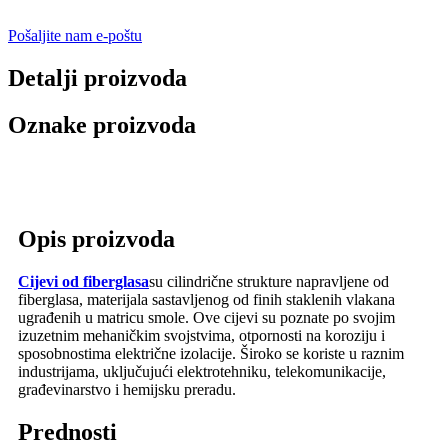
Pošaljite nam e-poštu
Detalji proizvoda
Oznake proizvoda
Opis proizvoda
Cijevi od fiberglasa
su cilindrične strukture napravljene od
fiberglasa, materijala sastavljenog od finih staklenih vlakana
ugrađenih u matricu smole. Ove cijevi su poznate po svojim
izuzetnim mehaničkim svojstvima, otpornosti na koroziju i
sposobnostima električne izolacije. Široko se koriste u raznim
industrijama, uključujući elektrotehniku, telekomunikacije,
građevinarstvo i hemijsku preradu.
Prednosti