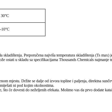
30°C
-10°C
 skladištenja. Preporučena najviša temperatura skladištenja (Ts max) j
ože ostati u skladu sa specifikacijama Thousands Chemicals najmanje tr
nom mjestu. Držite se dalje od izvora topline i paljenja, direktna sunčev
 miješati ni pod kojim okolnostima.
e, što će dovesti do neželjenih efekata. Molimo vas da prvo dodate kata