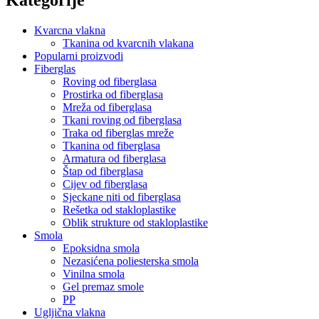
Kvarcna vlakna
Tkanina od kvarcnih vlakana
Popularni proizvodi
Fiberglas
Roving od fiberglasa
Prostirka od fiberglasa
Mreža od fiberglasa
Tkani roving od fiberglasa
Traka od fiberglas mreže
Tkanina od fiberglasa
Armatura od fiberglasa
Štap od fiberglasa
Cijev od fiberglasa
Sjeckane niti od fiberglasa
Rešetka od stakloplastike
Oblik strukture od stakloplastike
Smola
Epoksidna smola
Nezasićena poliesterska smola
Vinilna smola
Gel premaz smole
PP
Ugljična vlakna