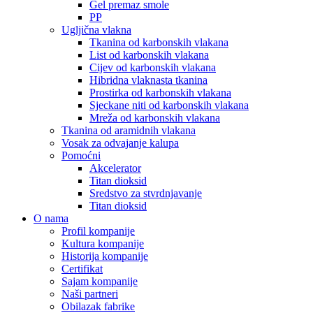
Gel premaz smole
PP
Ugljična vlakna
Tkanina od karbonskih vlakana
List od karbonskih vlakana
Cijev od karbonskih vlakana
Hibridna vlaknasta tkanina
Prostirka od karbonskih vlakana
Sjeckane niti od karbonskih vlakana
Mreža od karbonskih vlakana
Tkanina od aramidnih vlakana
Vosak za odvajanje kalupa
Pomoćni
Akcelerator
Titan dioksid
Sredstvo za stvrdnjavanje
Titan dioksid
O nama
Profil kompanije
Kultura kompanije
Historija kompanije
Certifikat
Sajam kompanije
Naši partneri
Obilazak fabrike