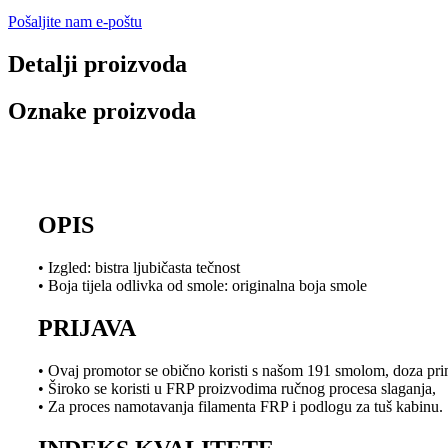
Pošaljite nam e-poštu
Detalji proizvoda
Oznake proizvoda
OPIS
• Izgled: bistra ljubičasta tečnost
• Boja tijela odlivka od smole: originalna boja smole
PRIJAVA
• Ovaj promotor se obično koristi s našom 191 smolom, doza pr
• Široko se koristi u FRP proizvodima ručnog procesa slaganja,
• Za proces namotavanja filamenta FRP i podlogu za tuš kabinu.