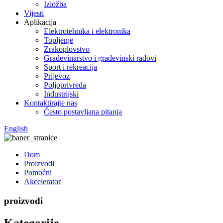
Izložba
Vijesti
Aplikacija
Elektrotehnika i elektronika
Topljenje
Zrakoplovstvo
Građevinarstvo i građevinski radovi
Sport i rekreacija
Prijevoz
Poljoprivreda
Industrijski
Kontaktirajte nas
Često postavljana pitanja
English
Dom
Proizvodi
Pomoćni
Akcelerator
proizvodi
Kategorije