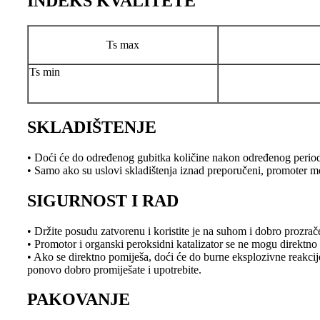
INDEKS KVALITETE
Ts max
Ts min
SKLADIŠTENJE
• Doći će do određenog gubitka količine nakon određenog perioda
• Samo ako su uslovi skladištenja iznad preporučeni, promoter m
SIGURNOST I RAD
• Držite posudu zatvorenu i koristite je na suhom i dobro prozrače
• Promotor i organski peroksidni katalizator se ne mogu direktno
• Ako se direktno pomiješa, doći će do burne eksplozivne reakcij
ponovo dobro promiješate i upotrebite.
PAKOVANJE