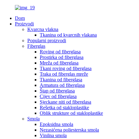
Dom
Proizvodi
Kvarcna vlakna
Tkanina od kvarcnih vlakana
Popularni proizvodi
Fiberglas
Roving od fiberglasa
Prostirka od fiberglasa
Mreža od fiberglasa
Tkani roving od fiberglasa
Traka od fiberglas mreže
Tkanina od fiberglasa
Armatura od fiberglasa
Štap od fiberglasa
Cijev od fiberglasa
Sjeckane niti od fiberglasa
Rešetka od stakloplastike
Oblik strukture od stakloplastike
Smola
Epoksidna smola
Nezasićena poliesterska smola
Vinilna smola